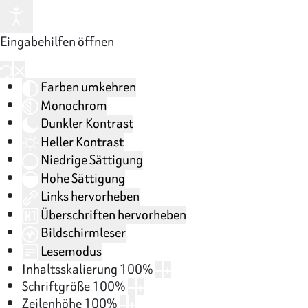
Eingabehilfen öffnen
Farben umkehren
Monochrom
Dunkler Kontrast
Heller Kontrast
Niedrige Sättigung
Hohe Sättigung
Links hervorheben
Überschriften hervorheben
Bildschirmleser
Lesemodus
Inhaltsskalierung
100
%
Schriftgröße
100
%
Zeilenhöhe
100
%