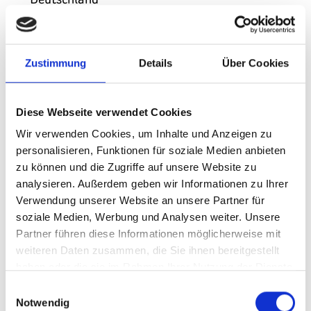
Tel.: +49 170 140 24 60
E-Mail: info@spaetzlemuseum.info
Zustimmung
Details
Über Cookies
Website: https://spätzlemuseum.de
3. Cookies
Diese Webseite verwendet Cookies
Wir verwenden Cookies, um Inhalte und Anzeigen zu
Die Internetseiten von Heidi Huber verwenden
personalisieren, Funktionen für soziale Medien anbieten
Cookies. Cookies sind Textdateien, welche über
zu können und die Zugriffe auf unsere Website zu
einen Internetbrowser auf einem
analysieren. Außerdem geben wir Informationen zu Ihrer
Computersystem abgelegt und gespeichert
Verwendung unserer Website an unsere Partner für
werden.
soziale Medien, Werbung und Analysen weiter. Unsere
Partner führen diese Informationen möglicherweise mit
Zahlreiche Internetseiten und Server
weiteren Daten zusammen, die Sie ihnen bereitgestellt
verwenden Cookies. Viele Cookies enthalten
haben oder die sie im Rahmen Ihrer Nutzung der Dienste
eine sogenannte Cookie-ID. Eine Cookie-ID ist
gesammelt haben.Sie können Ihre Einwilligung jederzeit
eine eindeutige Kennung des Cookies. Sie
Einwilligungsauswahl
ändern. Gehen Sie dazu auf die Seite:
Notwendig
besteht aus einer Zeichenfolge, durch welche