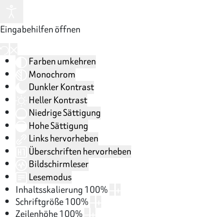
Eingabehilfen öffnen
Farben umkehren
Monochrom
Dunkler Kontrast
Heller Kontrast
Niedrige Sättigung
Hohe Sättigung
Links hervorheben
Überschriften hervorheben
Bildschirmleser
Lesemodus
Inhaltsskalierung
100
%
Schriftgröße
100
%
Zeilenhöhe
100
%