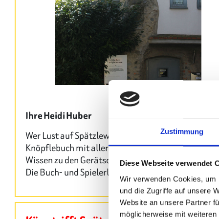
Ihre Heidi Huber
Zustimmung
Wer Lust auf Spätzlewissen hat, dem empfehle ich 
Knöpflebuch mit allerlei traditionellen und neuen
Wissen zu den Gerätschaften und/ oder das Spätz
Diese Webseite verwendet 
Die Buch- und Spielerlöse kommen der Ausstellung
Wir verwenden Cookies, um I
und die Zugriffe auf unsere 
Website an unsere Partner fü
möglicherweise mit weiteren