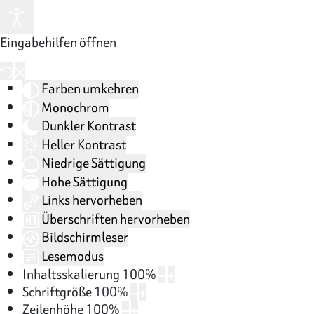
Eingabehilfen öffnen
Farben umkehren
Monochrom
Dunkler Kontrast
Heller Kontrast
Niedrige Sättigung
Hohe Sättigung
Links hervorheben
Überschriften hervorheben
Bildschirmleser
Lesemodus
Inhaltsskalierung
100
%
Schriftgröße
100
%
Zeilenhöhe
100
%