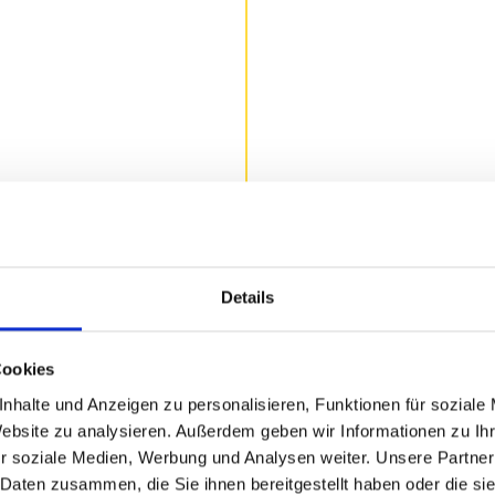
Details
mein Spätzle- und
 Rezepten, Geschichten und
lememo-Spiel.
Cookies
 zugute.
nhalte und Anzeigen zu personalisieren, Funktionen für soziale
Website zu analysieren. Außerdem geben wir Informationen zu I
r soziale Medien, Werbung und Analysen weiter. Unsere Partner
 Daten zusammen, die Sie ihnen bereitgestellt haben oder die s